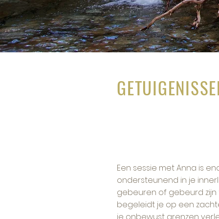
GETUIGENISSE
Een sessie met Anna is e
ondersteunend in je innerl
gebeuren of gebeurd zijn 
begeleidt je op een zach
je onbewust grenzen verleg