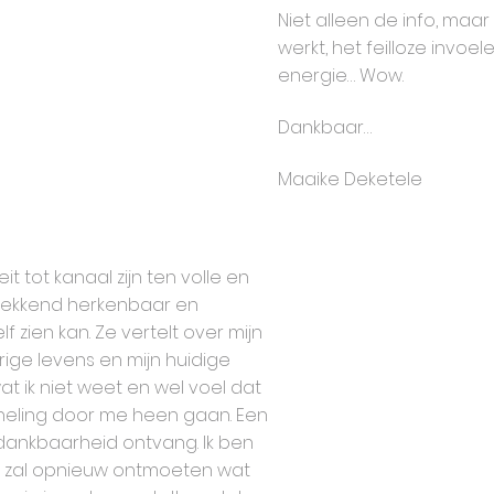
Niet alleen de info, maa
werkt, het feilloze invoe
energie… Wow.
Dankbaar…
Maaike Deketele
t tot kanaal zijn ten volle en
kwekkend herkenbaar en
f zien kan. Ze vertelt over mijn
rige levens en mijn huidige
wat ik niet weet en wel voel dat
e heling door me heen gaan. Een
n dankbaarheid ontvang. Ik ben
n zal opnieuw ontmoeten wat