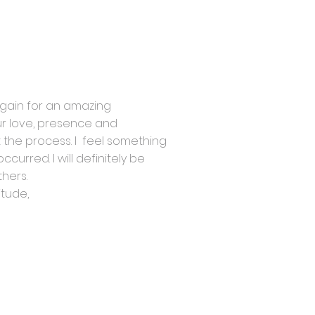
 again for an amazing
ur love, presence and
he process. I feel something
curred. I will definitely be
hers.
itude,