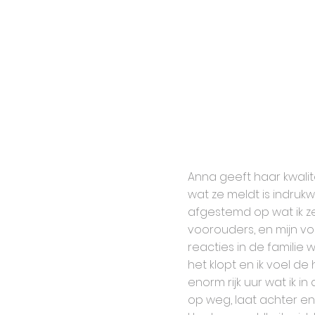
Anna geeft haar kwalitei
wat ze meldt is indru
afgestemd op wat ik zel
voorouders, en mijn vo
reacties in de familie 
het klopt en ik voel d
enorm rijk uur wat ik i
op weg, laat achter e