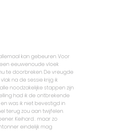
u allemaal kan gebeuren. Voor
of een eeuwenoude vloek
m nu te doorbreken. De vreugde
vlak na de sessie krijg ik
alle noodzakelijke stappen zijn
elling had ik de ontbrekende
en was ik niet bevestigd in
el terug zou aan twijfelen.
ner. Keihard… maar zo
ntonner eindelijk mag