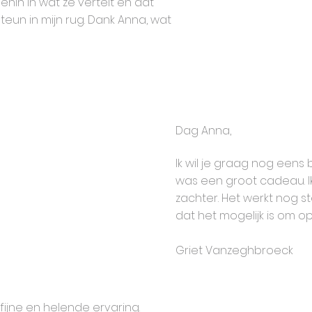
ddenin in wat ze vertelt en dat
teun in mijn rug. Dank Anna, wat
Dag Anna,
Ik wil je graag nog eens
was een groot cadeau. Ik
zachter. Het werkt nog s
dat het mogelijk is om op
Griet Vanzeghbroeck
 fijne en helende ervaring.