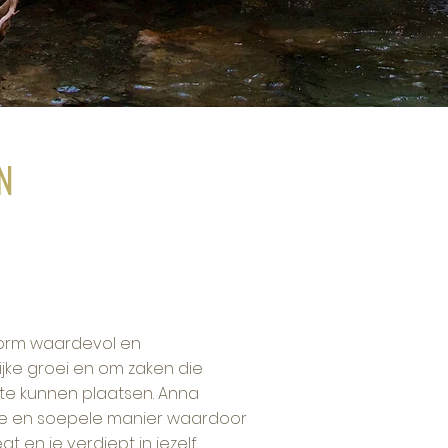
N
norm waardevol en
ijke groei en om zaken die
te kunnen plaatsen. Anna
te en soepele manier waardoor
t en je verdiept in jezelf.