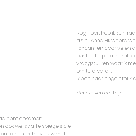
Nog nooit heb ik zo'n ra
als bij Anna. Elk woord w
lichaam en door velen a
purificatie plaats en ik
vraagstukken waar ik mee
om te ervaren.
Ik ben haar ongelofelijk
Marieke van der Leije
pad bent gekomen.
n ook wel straffe spiegels die
 een fantastische vrouw met