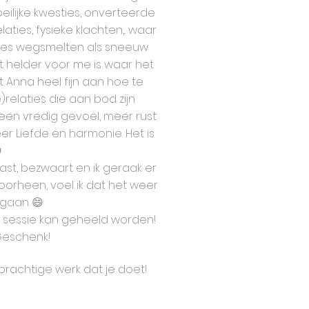
ilijke kwesties, onverteerde
ties, fysieke klachten,.. waar
jes wegsmelten als sneeuw
et helder voor me is waar het
lt Anna heel fijn aan hoe te
)relaties die aan bod zijn
een vredig gevoel, meer rust
r Liefde en harmonie. Het is

elast, bezwaart en ik geraak er
 doorheen, voel ik dat het weer
e gaan 😄
1 sessie kan geheeld worden!
Geschenk!
prachtige werk dat je doet!