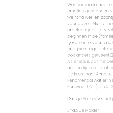
Wonderbaarlijk hoe moe
emoties, gespannen rela
we rond werken, zacht
voor de zon. Als het ni
probleem juist ligt, voe
beginnen. In de (familie
gekomen, ervaar ik nu 
en bij sommige ook mee
ooit anders geweest
Als er iets is dat me b
na een tijdje zelf niet
tijd is om naar Anna t
Fenomenaal wat er in 
Een waar (Zelf)Liefde 
Dank je Anna voor het 
Linda De Molder