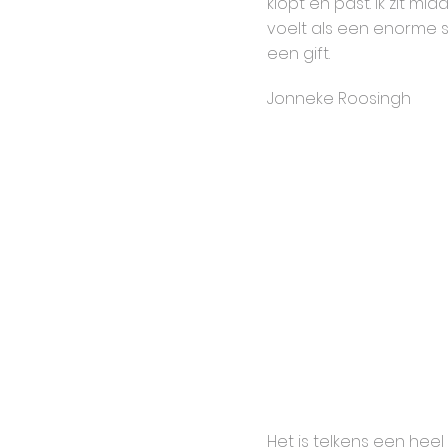
klopt en past. Ik zit mi
voelt als een enorme s
een gift.
Jonneke Roosingh
Het is telkens een heel