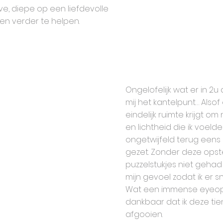
ve,
diepe
op een liefdevolle
en verder te helpen.
Ongelofelijk wat er in 2
mij het kantelpunt… Als
eindelijk ruimte krijgt o
en lichtheid die ik voelde 
ongetwijfeld terug eens 
gezet. Zonder deze opst
puzzelstukjes niet gehad 
mijn gevoel zodat ik er sn
Wat een immense eyeope
dankbaar dat ik deze tie
afgooien.